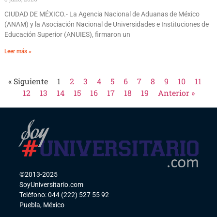
CIUDAD DE MÉXICO.- La Agencia Nacional de Aduanas de México
(ANAM) y la Asociación Nacional de Universidades e Instituciones de
Educación Superior (ANUIES), firmaron un
Leer más »
« Siguiente
1
2
3
4
5
6
7
8
9
10
11
12
13
14
15
16
17
18
19
Anterior »
©2013-2025
SoyUniversitario.com
Teléfono: 044 (222) 527 55 92
Puebla, México