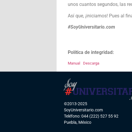
unos cuantos segundos, las re
Así que, ¡iniciamos! Pues al fi
#SoyUniversitario.com
Política de integridad:
Manual
Descarga
©2013-2025
SoyUniversitario.com
Teléfono: 044 (222) 527 55 92
Puebla, México