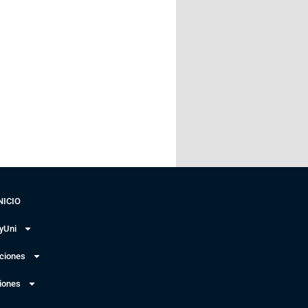
NICIO
yUni
uciones
iones