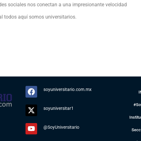
des sociales nos conectan a una impresionante velocidad
nal todos aquí somos universitarios.
soyuniversitario.com.mx
I
#So
soyuniversitar1
Instit
@SoyUniversitario
Secc