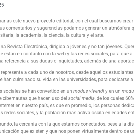
25
s este nuevo proyecto editorial, con el cual buscamos crear 
e sus comentarios y sugerencias podamos generar un atmósfera q
taria, la academia, la ciencia, la cultura y el arte.
 una Revista Electrónica, dirigida a jóvenes y no tan jóvenes. Q
e están en contacto con la web y las redes sociales, para que a
 referencia a sus dudas e inquietudes, además de una aportac
s representa a cada uno de nosotros, desde aquellos estudiantes
ue han culminado su vida en las universidades, para dedicarse a
 sociales se han convertido en un
modus vivendi
y en un
modu
e cibernautas que hacen uso del
social media
, de los cuales 60
 Internet en nuestro país, es que en promedio, los personas dedi
as redes sociales, y la población más activa oscila en edades en
undo, la cercanía con la que estamos conectados, pese a la dis
nicación que existen y que nos ponen virtualmente dentro de u