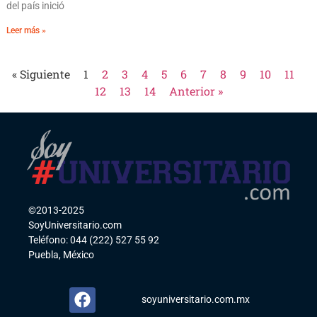
del país inició
Leer más »
« Siguiente
1
2
3
4
5
6
7
8
9
10
11
12
13
14
Anterior »
©2013-2025
SoyUniversitario.com
Teléfono: 044 (222) 527 55 92
Puebla, México
soyuniversitario.com.mx