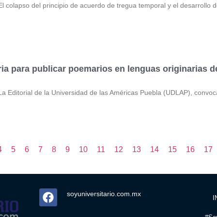
apso del principio de acuerdo de tregua temporal y el desarrollo de 
a para publicar poemarios en lenguas originarias 
torial de la Universidad de las Américas Puebla (UDLAP), convoca a
4
5
6
7
8
9
10
11
12
13
14
15
16
17
soyuniversitario.com.mx
I