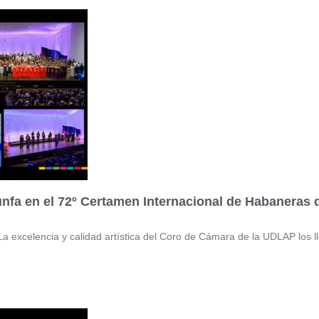
fa en el 72º Certamen Internacional de Habaneras d
elencia y calidad artística del Coro de Cámara de la UDLAP los lle