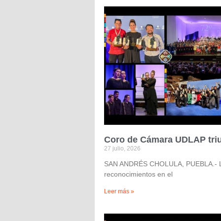
Coro de Cámara UDLAP triun
27 julio, 2026
SAN ANDRÉS CHOLULA, PUEBLA.- La exc
reconocimientos en el
Leer más »