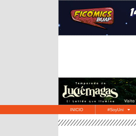
INICIO
#SoyUni