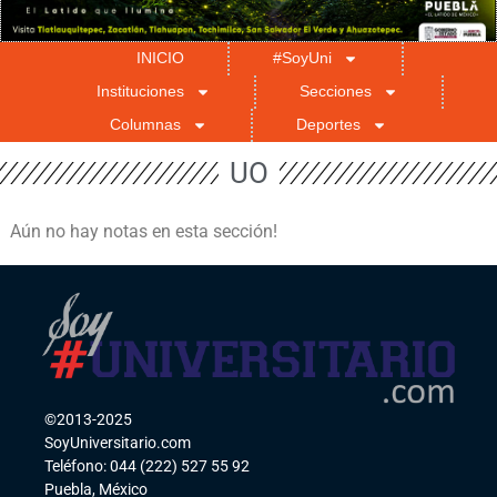
INICIO
#SoyUni
Instituciones
Secciones
Columnas
Deportes
UO
Aún no hay notas en esta sección!
©2013-2025
SoyUniversitario.com
Teléfono: 044 (222) 527 55 92
Puebla, México