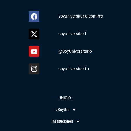
soyuniversitario.com.mx
soyuniversitar1
@SoyUniversitario
soyuniversitar1o
INICIO
#SoyUni
Instituciones