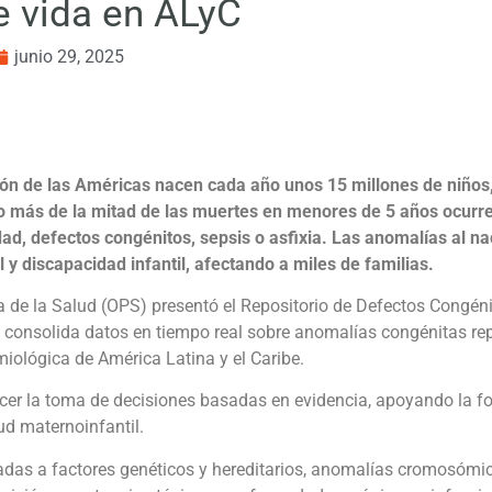
e vida en ALyC
junio 29, 2025
ión de las Américas nacen cada año unos 15 millones de niños
go más de la mitad de las muertes en menores de 5 años ocurre
ad, defectos congénitos, sepsis o asfixia. Las anomalías al na
y discapacidad infantil, afectando a miles de familias.
de la Salud (OPS) presentó el Repositorio de Defectos Congéni
consolida datos en tiempo real sobre anomalías congénitas re
miológica de América Latina y el Caribe.
cer la toma de decisiones basadas en evidencia, apoyando la fo
ud maternoinfantil.
adas a factores genéticos y hereditarios, anomalías cromosómi