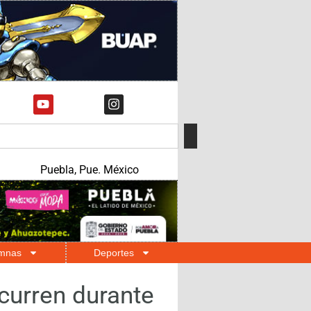
Puebla, Pue. México
mnas
Deportes
curren durante