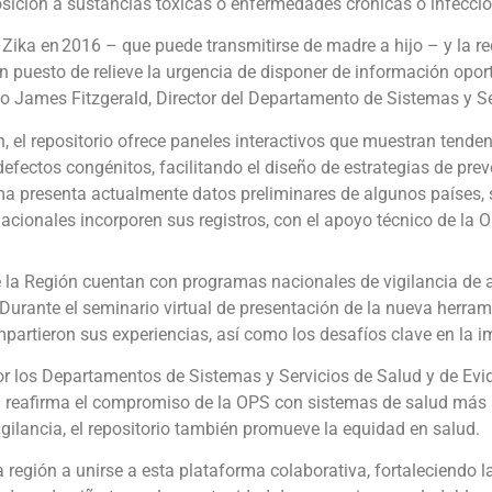
posición a sustancias tóxicas o enfermedades crónicas o infecci
l Zika en 2016 – que puede transmitirse de madre a hijo – y la r
an puesto de relieve la urgencia de disponer de información opo
jo James Fitzgerald, Director del Departamento de Sistemas y Se
, el repositorio ofrece paneles interactivos que muestran tenden
efectos congénitos, facilitando el diseño de estrategias de pre
ma presenta actualmente datos preliminares de algunos países, 
ionales incorporen sus registros, con el apoyo técnico de la 
e la Región cuentan con programas nacionales de vigilancia de 
. Durante el seminario virtual de presentación de la nueva herram
partieron sus experiencias, así como los desafíos clave en la 
 los Departamentos de Sistemas y Servicios de Salud y de Evide
va reafirma el compromiso de la OPS con sistemas de salud más i
vigilancia, el repositorio también promueve la equidad en salud.
a región a unirse a esta plataforma colaborativa, fortaleciendo l