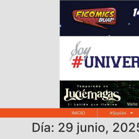
INICIO
#SoyUni
Día:
29 junio, 202