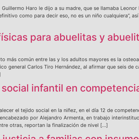
uillermo Haro le dijo a su madre, que se llamaba Leonor 
finitivo como para decir eso, no es un niño cualquiera”, as
ísicas para abuelitas y abueli
más común entre las y los adultos mayores es la osteoartr
ico general Carlos Tiro Hernández, al afirmar que seis de 
]
 social infantil en competenc
cer el tejido social en la niñez, en el día 12 de compete
 encabezado por Alejandro Armenta, en trabajo interinstituc
re otras, reportan la finalización de nivel […]
 justicia a familias con insum