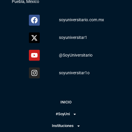
Puebla, México
soyuniversitario.com.mx
soyuniversitar1
@SoyUniversitario
soyuniversitar1o
INICIO
#SoyUni
Instituciones