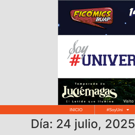
INICIO
#SoyUni
Día:
24 julio, 202