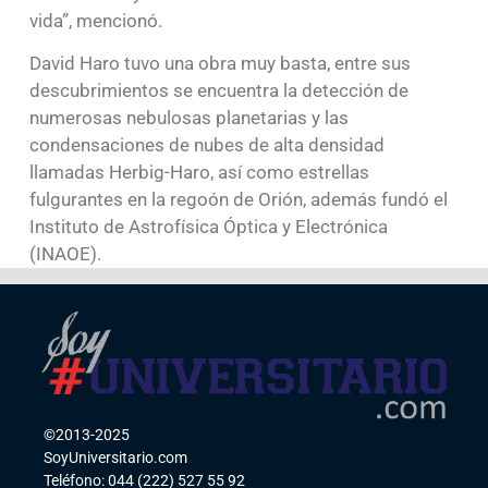
vida”, mencionó.
David Haro tuvo una obra muy basta, entre sus
descubrimientos se encuentra la detección de
numerosas nebulosas planetarias y las
condensaciones de nubes de alta densidad
llamadas Herbig-Haro, así como estrellas
fulgurantes en la regoón de Orión, además fundó el
Instituto de Astrofísica Óptica y Electrónica
(INAOE).
©2013-2025
SoyUniversitario.com
Teléfono: 044 (222) 527 55 92