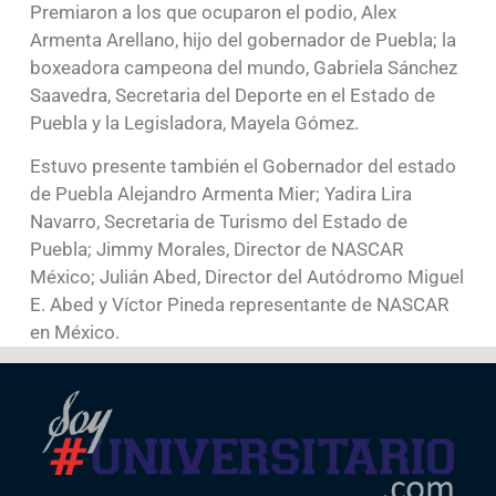
Premiaron a los que ocuparon el podio, Alex
Armenta Arellano, hijo del gobernador de Puebla; la
boxeadora campeona del mundo, Gabriela Sánchez
Saavedra, Secretaria del Deporte en el Estado de
Puebla y la Legisladora, Mayela Gómez.
Estuvo presente también el Gobernador del estado
de Puebla Alejandro Armenta Mier; Yadira Lira
Navarro, Secretaria de Turismo del Estado de
Puebla; Jimmy Morales, Director de NASCAR
México; Julián Abed, Director del Autódromo Miguel
E. Abed y Víctor Pineda representante de NASCAR
en México.