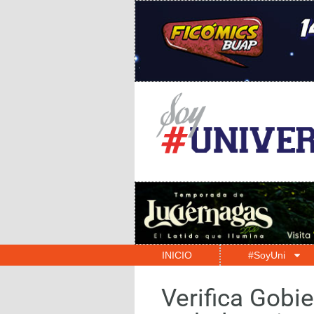
INICIO
#SoyUni
Verifica Gobi