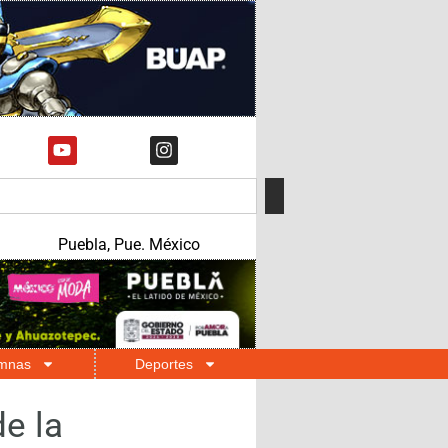
Puebla, Pue. México
mnas
Deportes
de la