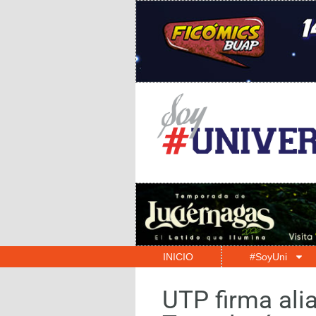
INICIO
#SoyUni
UTP firma alia