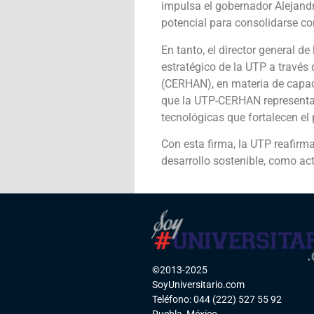
impulsa el gobernador Alejandr
potencial para consolidarse co
En tanto, el director general d
estratégico de la UTP a través
(CERHAN), en materia de capac
que la UTP-CERHAN representa 
tecnológicas que fortalecen el 
Con esta firma, la UTP reafirm
desarrollo sostenible, como act
©2013-2025
SoyUniversitario.com
Teléfono: 044 (222) 527 55 92
Puebla, México