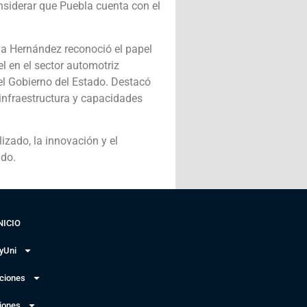
nsiderar que Puebla cuenta con el
ilva Hernández reconoció el papel
l en el sector automotriz
l Gobierno del Estado. Destacó
infraestructura y capacidades
izado, la innovación y el
ado.
NICIO
yUni
uciones
iones