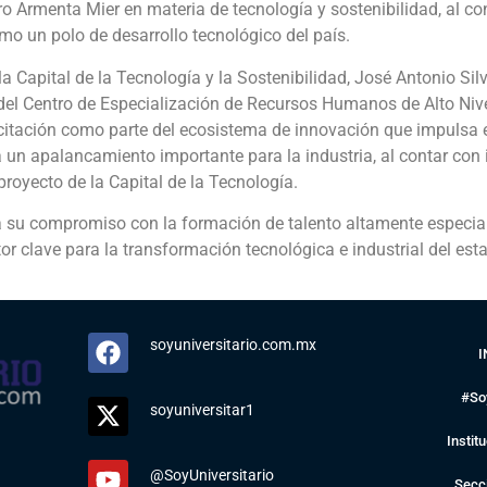
o Armenta Mier en materia de tecnología y sostenibilidad, al co
mo un polo de desarrollo tecnológico del país.
e la Capital de la Tecnología y la Sostenibilidad, José Antonio S
 del Centro de Especialización de Recursos Humanos de Alto Nive
itación como parte del ecosistema de innovación que impulsa e
un apalancamiento importante para la industria, al contar con 
proyecto de la Capital de la Tecnología.
a su compromiso con la formación de talento altamente especial
or clave para la transformación tecnológica e industrial del est
soyuniversitario.com.mx
I
#So
soyuniversitar1
Instit
@SoyUniversitario
Secc