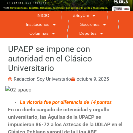
INICIO
#SoyUni
Instituciones
Secciones
Columnas
Deportes
UPAEP se impone con
autoridad en el Clásico
Universitario
Redaccion Soy Universtario
octubre 9, 2025
La victoria fue por diferencia de 14 puntos
En un duelo cargado de intensidad y orgullo
universitario, las Águilas de la UPAEP se
impusieron 86-72 a los Aztecas de la UDLAP en el
Clásico Poblano varonil de la Liga ABE.