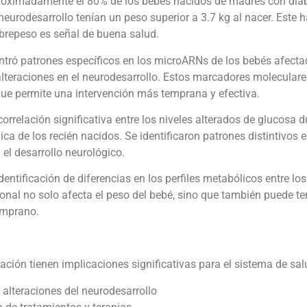
proximadamente el 80% de los bebés nacidos de madres con dia
neurodesarrollo tenían un peso superior a 3.7 kg al nacer. Este 
brepeso es señal de buena salud.
ntró patrones específicos en los microARNs de los bebés afecta
teraciones en el neurodesarrollo. Estos marcadores moleculare
que permite una intervención más temprana y efectiva.
correlación significativa entre los niveles alterados de glucosa
ica de los recién nacidos. Se identificaron patrones distintivos
el desarrollo neurológico.
identificación de diferencias en los perfiles metabólicos entre lo
ional no solo afecta el peso del bebé, sino que también puede 
emprano.
ación tienen implicaciones significativas para el sistema de sal
alteraciones del neurodesarrollo