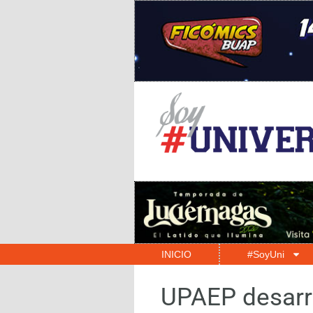
INICIO
#SoyUni
UPAEP desarro