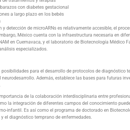
de tratamientos y terapias
barazos con diabetes gestacional
nes a largo plazo en los bebés
s
n y detección de microARNs es relativamente accesible, el proc
mbargo, México cuenta con la infraestructura necesaria en difer
UNAM en Cuernavaca, y el laboratorio de Biotecnología Médico F
 análisis especializados.
 posibilidades para el desarrollo de protocolos de diagnóstico
el neurodesarrollo. Además, establece las bases para futuras in
.
mportancia de la colaboración interdisciplinaria entre profesion
mo la integración de diferentes campos del conocimiento puede 
rno-infantil. Es así como el programa de doctorado en Biotecno
 y el diagnóstico temprano de enfermedades.