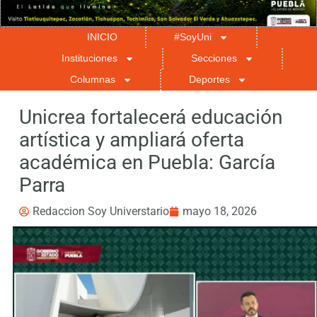
INICIO
#SoyUni
Instituciones
Secciones
Columnas
Deportes
Unicrea fortalecerá educación
artística y ampliará oferta
académica en Puebla: García
Parra
Redaccion Soy Universtario
mayo 18, 2026