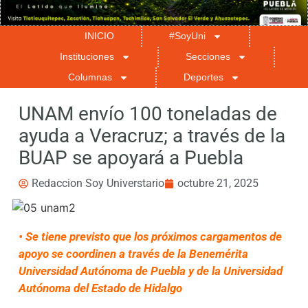
INICIO
#SoyUni
Instituciones
Secciones
Columnas
Deportes
UNAM envío 100 toneladas de
ayuda a Veracruz; a través de la
BUAP se apoyará a Puebla
Redaccion Soy Universtario
octubre 21, 2025
• Se tiene previsto que los próximos cargamentos de
apoyo se coordinen a través de la Benemérita
Universidad Autónoma de Puebla y de la Universidad
Autónoma del Estado de Hidalgo