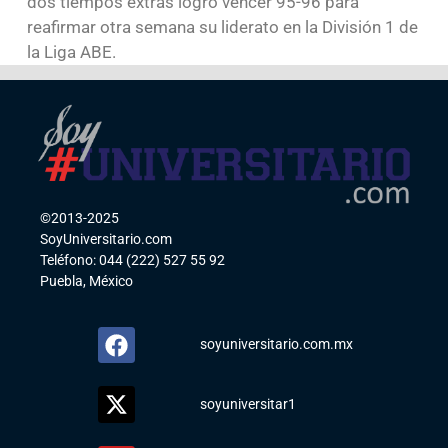
dos tiempos extras logró vencer 95-96 para
reafirmar otra semana su liderato en la División 1 de
la Liga ABE.
©2013-2025
SoyUniversitario.com
Teléfono: 044 (222) 527 55 92
Puebla, México
soyuniversitario.com.mx
soyuniversitar1