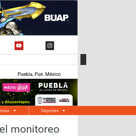
Puebla, Pue. México
mnas
Deportes
 el monitoreo