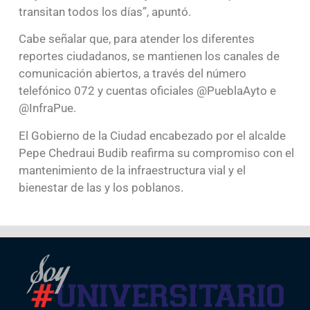
transitan todos los días”, apuntó.
Cabe señalar que, para atender los diferentes
reportes ciudadanos, se mantienen los canales de
comunicación abiertos, a través del número
telefónico 072 y cuentas oficiales @PueblaAyto e
@InfraPue.
El Gobierno de la Ciudad encabezado por el alcalde
Pepe Chedraui Budib reafirma su compromiso con el
mantenimiento de la infraestructura vial y el
bienestar de las y los poblanos.