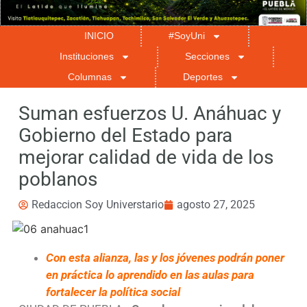
INICIO
#SoyUni
Instituciones
Secciones
Columnas
Deportes
Suman esfuerzos U. Anáhuac y
Gobierno del Estado para
mejorar calidad de vida de los
poblanos
Redaccion Soy Universtario
agosto 27, 2025
Con esta alianza, las y los jóvenes podrán poner
en práctica lo aprendido en las aulas para
fortalecer la política social