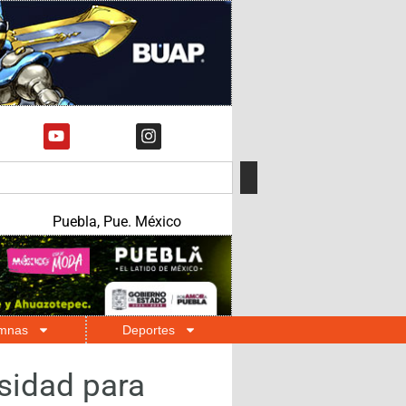
Puebla, Pue. México
mnas
Deportes
rsidad para