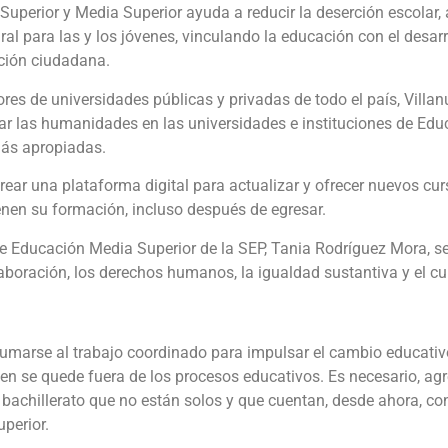
Superior y Media Superior ayuda a reducir la deserción escolar,
ral para las y los jóvenes, vinculando la educación con el desar
ción ciudadana.
ores de universidades públicas y privadas de todo el país, Villanu
tar las humanidades en las universidades e instituciones de Edu
más apropiadas.
ar una plataforma digital para actualizar y ofrecer nuevos curs
enen su formación, incluso después de egresar.
 de Educación Media Superior de la SEP, Tania Rodríguez Mora, s
laboración, los derechos humanos, la igualdad sustantiva y el c
sumarse al trabajo coordinado para impulsar el cambio educati
ven se quede fuera de los procesos educativos. Es necesario, a
e bachillerato que no están solos y que cuentan, desde ahora, co
uperior.