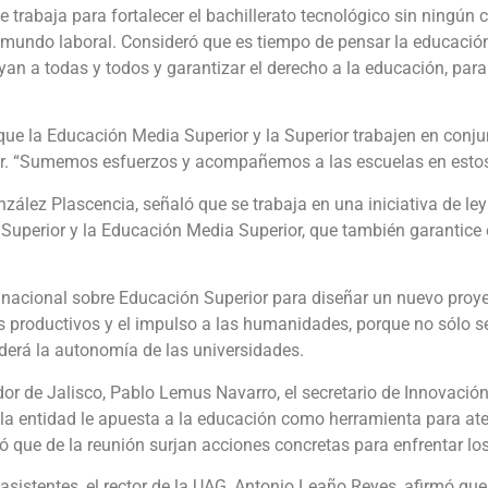
 trabaja para fortalecer el bachillerato tecnológico sin ningún 
 mundo laboral. Consideró que es tiempo de pensar la educación
yan a todas y todos y garantizar el derecho a la educación, para
ue la Educación Media Superior y la Superior trabajen en conjunt
erior. “Sumemos esfuerzos y acompañemos a las escuelas en esto
onzález Plascencia, señaló que se trabaja en una iniciativa de l
 Superior y la Educación Media Superior, que también garantice
o nacional sobre Educación Superior para diseñar un nuevo proy
s productivos y el impulso a las humanidades, porque no sólo s
erá la autonomía de las universidades.
or de Jalisco, Pablo Lemus Navarro, el secretario de Innovación
 la entidad le apuesta a la educación como herramienta para ate
 que de la reunión surjan acciones concretas para enfrentar los
s asistentes, el rector de la UAG, Antonio Leaño Reyes, afirmó qu