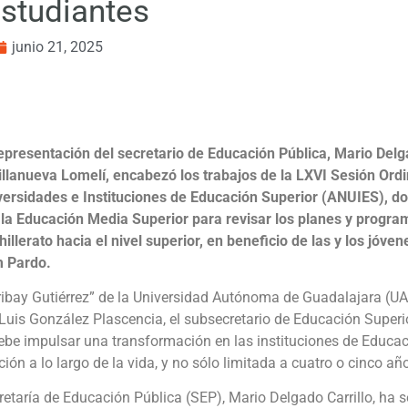
estudiantes
junio 21, 2025
epresentación del secretario de Educación Pública, Mario Delga
illanueva Lomelí, encabezó los trabajos de la LXVI Sesión Ord
versidades e Instituciones de Educación Superior (ANUIES), d
 la Educación Media Superior para revisar los planes y program
llerato hacia el nivel superior, en beneficio de las y los jóven
m Pardo.
aribay Gutiérrez” de la Universidad Autónoma de Guadalajara (UA
 Luis González Plascencia, el subsecretario de Educación Superi
be impulsar una transformación en las instituciones de Educaci
ón a lo largo de la vida, y no sólo limitada a cuatro o cinco añ
cretaría de Educación Pública (SEP), Mario Delgado Carrillo, ha 