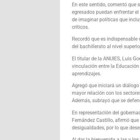
En este sentido, comentó que se
egresados puedan enfrentar el
de imaginar políticas que inclu
críticos.
Recordó que es indispensable q
del bachillerato al nivel sup
El titular de la ANUIES, Luis G
vinculación entre la Educación
aprendizajes.
Agregó que iniciará un diálog
mayor relación con los sectore
Además, subrayó que se defend
En representación del gobernad
Fernández Castillo, afirmó que
desigualdades, por lo que deseó
Al dar la bienvenida a las y lo