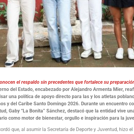
econocen el respaldo sin precedentes que fortalece su preparaci
erno del Estado, encabezado por Alejandro Armenta Mier, rea
lsar una política de apoyo directo para las y los atletas pobla
s y del Caribe Santo Domingo 2026. Durante un encuentro con l
tud, Gaby “La Bonita” Sánchez, destacó que la entidad vive un
ario como motor de bienestar, orgullo e inspiración para la juv
ecordó que, al asumir la Secretaría de Deporte y Juventud, hizo 