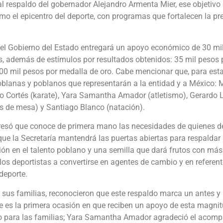
al respaldo del gobernador Alejandro Armenta Mier, ese objetivo 
mo el epicentro del deporte, con programas que fortalecen la pre
 el Gobierno del Estado entregará un apoyo económico de 30 mil
, además de estímulos por resultados obtenidos: 35 mil pesos p
00 mil pesos por medalla de oro. Cabe mencionar que, para esta 
oblanas y poblanos que representarán a la entidad y a México: 
o Cortés (karate), Yara Samantha Amador (atletismo), Gerardo L
is de mesa) y Santiago Blanco (natación).
esó que conoce de primera mano las necesidades de quienes ded
 que la Secretaría mantendrá las puertas abiertas para respaldar
ón en el talento poblano y una semilla que dará frutos con más 
los deportistas a convertirse en agentes de cambio y en referent
deporte.
o sus familias, reconocieron que este respaldo marca un antes y
e es la primera ocasión en que reciben un apoyo de esta magni
ivio para las familias; Yara Samantha Amador agradeció el aco