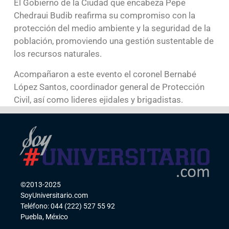
El Gobierno de la Ciudad que encabeza Pepe
Chedraui Budib reafirma su compromiso con la
protección del medio ambiente y la seguridad de la
población, promoviendo una gestión sustentable de
los recursos naturales.
Acompañaron a este evento el coronel Bernabé
López Santos, coordinador general de Protección
Civil, así como lideres ejidales y brigadistas.
©2013-2025
SoyUniversitario.com
Teléfono: 044 (222) 527 55 92
Puebla, México