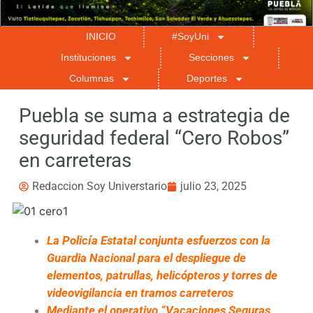
INICIO
#SoyUni
Instituciones
Secciones
Columnas
Deportes
Puebla se suma a estrategia de
seguridad federal “Cero Robos”
en carreteras
Redaccion Soy Universtario
julio 23, 2025
La Policía Estatal conjunta esfuerzos con la
Guardia Nacional para el despliegue de
elementos, patrullas, helicópteros y torres de
videovigilancia en tramos carreteros
Mediante el operativo “Vacaciones Seguras