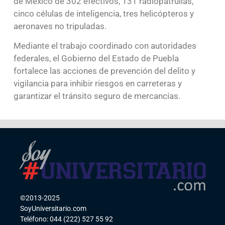
de México de 302 efectivos, 131 radiopatrullas,
cinco células de inteligencia, tres helicópteros y
aeronaves no tripuladas.
Mediante el trabajo coordinado con autoridades
federales, el Gobierno del Estado de Puebla
fortalece las acciones de prevención del delito y
vigilancia para inhibir riesgos en carreteras y
garantizar el tránsito seguro de mercancías.
©2013-2025
SoyUniversitario.com
Teléfono: 044 (222) 527 55 92