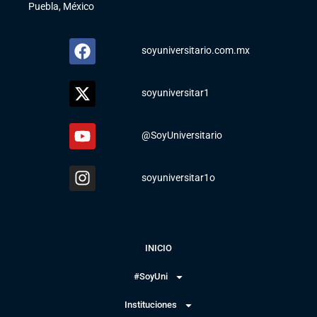
Puebla, México
soyuniversitario.com.mx
soyuniversitar1
@SoyUniversitario
soyuniversitar1o
INICIO
#SoyUni
Instituciones