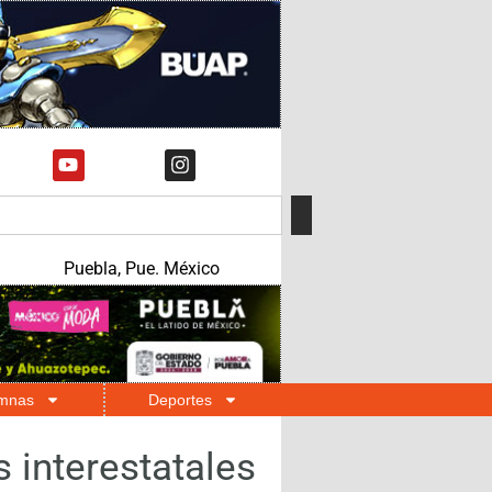
Puebla, Pue. México
mnas
Deportes
 interestatales