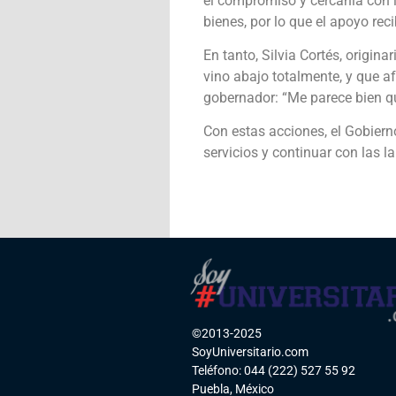
el compromiso y cercanía con 
bienes, por lo que el apoyo rec
En tanto, Silvia Cortés, origin
vino abajo totalmente, y que a
gobernador: “Me parece bien q
Con estas acciones, el Gobiern
servicios y continuar con las 
©2013-2025
SoyUniversitario.com
Teléfono: 044 (222) 527 55 92
Puebla, México