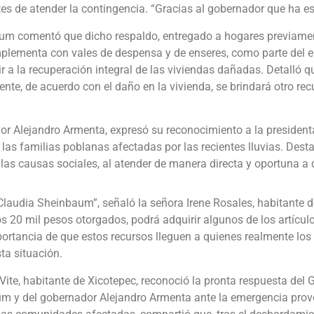
s de atender la contingencia. “Gracias al gobernador que ha est
um comentó que dicho respaldo, entregado a hogares previamen
mplementa con vales de despensa y de enseres, como parte del e
uir a la recuperación integral de las viviendas dañadas. Detalló q
mente, de acuerdo con el daño en la vivienda, se brindará otro rec
dor Alejandro Armenta, expresó su reconocimiento a la presiden
 las familias poblanas afectadas por las recientes lluvias. Dest
s causas sociales, al atender de manera directa y oportuna a 
Claudia Sheinbaum”, señaló la señora Irene Rosales, habitante d
os 20 mil pesos otorgados, podrá adquirir algunos de los artícul
ortancia de que estos recursos lleguen a quienes realmente los 
ta situación.
 Vite, habitante de Xicotepec, reconoció la pronta respuesta de
um y del gobernador Alejandro Armenta ante la emergencia provo