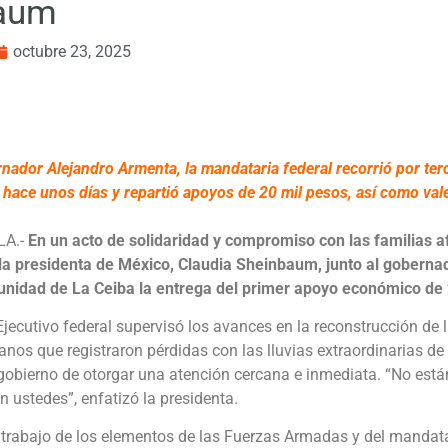
baum
octubre 23, 2025
ador Alejandro Armenta, la mandataria federal recorrió por ter
de hace unos días y repartió apoyos de 20 mil pesos, así como va
LA.-
En un acto de solidaridad y compromiso con las familias af
, la presidenta de México, Claudia Sheinbaum, junto al goberna
nidad de La Ceiba la entrega del primer apoyo económico de 
el Ejecutivo federal supervisó los avances en la reconstrucción de
nos que registraron pérdidas con las lluvias extraordinarias de 
obierno de otorgar una atención cercana e inmediata. “No están
 ustedes”, enfatizó la presidenta.
trabajo de los elementos de las Fuerzas Armadas y del mandatar