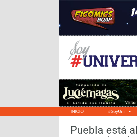
INICIO
#SoyUni
Puebla está a