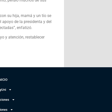
ento, perdió muchos de sus
 con su hija, mamá y un tío se
l apoyo de la presidenta y del
ctadas”, enfatizó.
yo y atención, restablecer
NICIO
yUni
uciones
iones