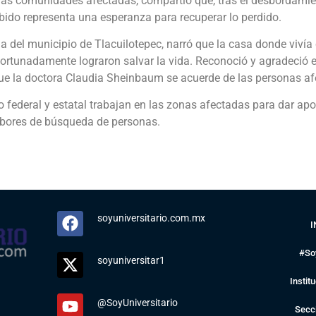
las comunidades afectadas, compartió que, tras el desbordami
ibido representa una esperanza para recuperar lo perdido.
aria del municipio de Tlacuilotepec, narró que la casa donde vivía
fortunadamente lograron salvar la vida. Reconoció y agradeció e
ue la doctora Claudia Sheinbaum se acuerde de las personas afe
o federal y estatal trabajan en las zonas afectadas para dar apo
labores de búsqueda de personas.
soyuniversitario.com.mx
I
#So
soyuniversitar1
Instit
@SoyUniversitario
Secc