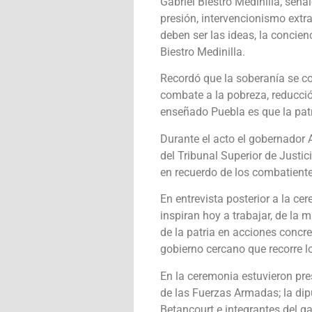
Gabriel Biestro Medinilla, señ
presión, intervencionismo extra
deben ser las ideas, la concienc
Biestro Medinilla.
Recordó que la soberanía se c
combate a la pobreza, reducció
enseñado Puebla es que la patr
Durante el acto el gobernador
del Tribunal Superior de Justic
en recuerdo de los combatient
En entrevista posterior a la c
inspiran hoy a trabajar, de la
de la patria en acciones concre
gobierno cercano que recorre l
En la ceremonia estuvieron pres
de las Fuerzas Armadas; la dip
Betancourt e integrantes del ga