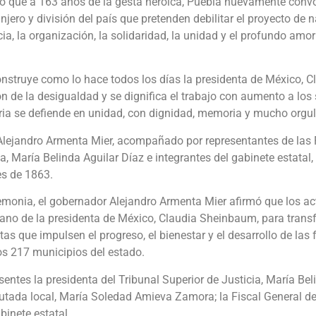
aló que a 163 años de la gesta heroica, Puebla nuevamente conv
njero y división del país que pretenden debilitar el proyecto de
ia, la organización, la solidaridad, la unidad y el profundo amor 
onstruye como lo hace todos los días la presidenta de México,
n de la desigualdad y se dignifica el trabajo con aumento a los 
ia se defiende en unidad, con dignidad, memoria y mucho orgul
 Alejandro Armenta Mier, acompañado por representantes de las 
ia, María Belinda Aguilar Díaz e integrantes del gabinete estat
es de 1863.
eremonia, el gobernador Alejandro Armenta Mier afirmó que los a
 mano de la presidenta de México, Claudia Sheinbaum, para transf
tas que impulsen el progreso, el bienestar y el desarrollo de la
os 217 municipios del estado.
entes la presidenta del Tribunal Superior de Justicia, María Bel
utada local, María Soledad Amieva Zamora; la Fiscal General de
binete estatal.