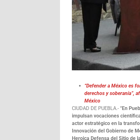
“Defender a México es fo
derechos y soberanía”, a
México
CIUDAD DE PUEBLA.-
“En Pueb
impulsan vocaciones científic
actor estratégico en la transf
Innovación del Gobierno de M
Heroica Defensa del Sitio de 