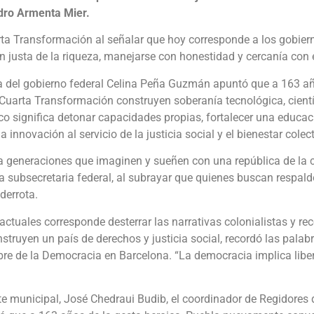
dro Armenta Mier.
rta Transformación al señalar que hoy corresponde a los gobier
ón justa de la riqueza, manejarse con honestidad y cercanía con 
ia del gobierno federal Celina Peña Guzmán apuntó que a 163 añ
Cuarta Transformación construyen soberanía tecnológica, cientí
co significa detonar capacidades propias, fortalecer una educaci
a innovación al servicio de la justicia social y el bienestar colect
a generaciones que imaginen y sueñen con una república de la 
a subsecretaria federal, al subrayar que quienes buscan respald
derrota.
actuales corresponde desterrar las narrativas colonialistas y re
struyen un país de derechos y justicia social, recordó las palab
e de la Democracia en Barcelona. “La democracia implica libe
te municipal, José Chedraui Budib, el coordinador de Regidores