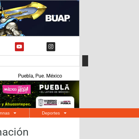
Puebla, Pue. México
mnas
Deportes
mación