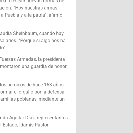
oca a resistir nuevas formas de
 nación. “Hoy nuestras armas
a Puebla y a la patria”, afirmó
 Claudia Sheinbaum, cuando hay
salarios. “Porque si algo nos ha
lo”.
Fuerzas Armadas, la presidenta
al, montaron una guardia de honor
ctos heroicos de hace 163 años
ormar el orgullo por la defensa
s familias poblanas, mediante un
inda Aguilar Díaz; representantes
l Estado, Idamis Pastor