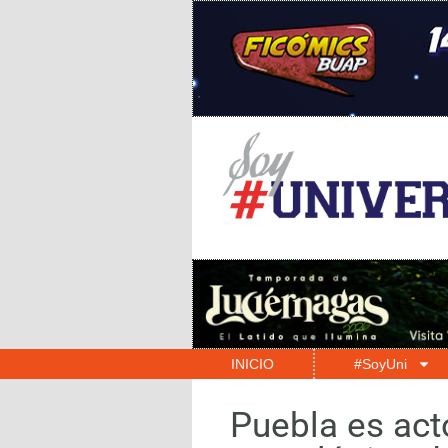
INICIO
#SoyUni
Puebla es act