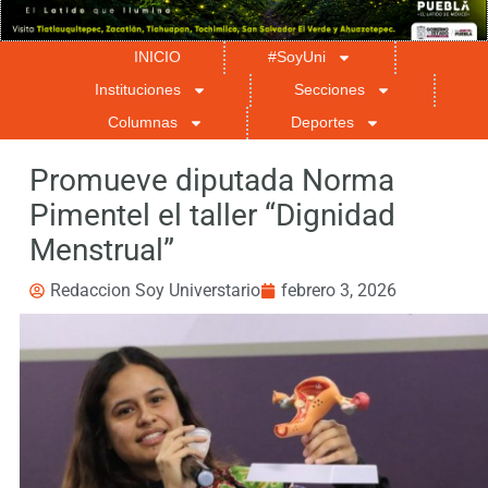
INICIO
#SoyUni
Instituciones
Secciones
Columnas
Deportes
Promueve diputada Norma
Pimentel el taller “Dignidad
Menstrual”
Redaccion Soy Universtario
febrero 3, 2026