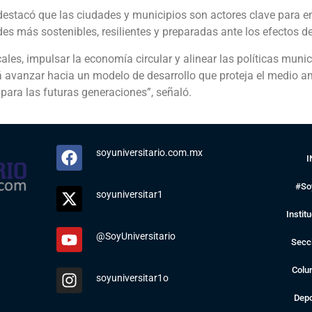
estacó que las ciudades y municipios son actores clave para e
es más sostenibles, resilientes y preparadas ante los efectos d
cales, impulsar la economía circular y alinear las políticas mu
á avanzar hacia un modelo de desarrollo que proteja el medio am
para las futuras generaciones”, señaló.
soyuniversitario.com.mx
I
#So
soyuniversitar1
Instit
@SoyUniversitario
Secc
Colu
soyuniversitar1o
Depo