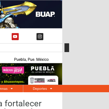
Puebla, Pue. México
mnas
Deportes
 fortalecer