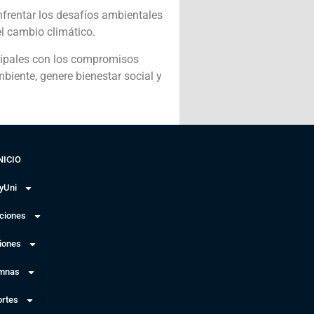
nfrentar los desafíos ambientales
el cambio climático.
nicipales con los compromisos
biente, genere bienestar social y
NICIO
yUni
uciones
iones
mnas
rtes