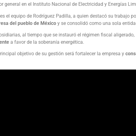
 general en el Instituto Nacional de Electricidad y Energías Lim
es el equipo de Rodríguez Padilla, a quien destacó su trabajo po
esa del pueblo de México
y se consolidó como una sola entida
idiarias, al tiempo que se instauró el régimen fiscal aligerado,
iente
a favor de la soberanía energética.
incipal objetivo de su gestión será fortalecer la empresa y
cons