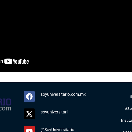
soyuniversitario.com.mx
I
#So
soyuniversitar1
Instit
@SoyUniversitario