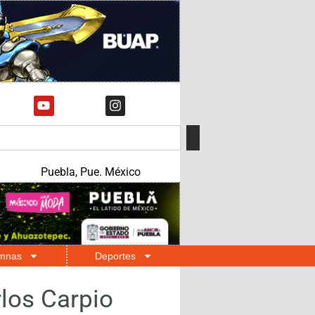
Puebla, Pue. México
mnas
Deportes
los Carpio