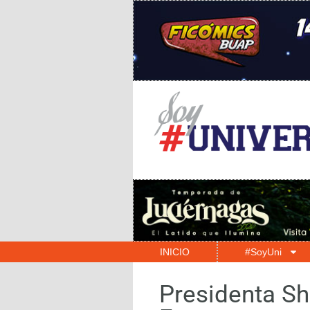
INICIO
#SoyUni
Presidenta S