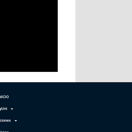
NICIO
yUni
uciones