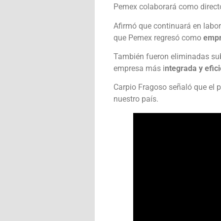
Pemex colaborará como director
Afirmó que continuará en labor
que Pemex regresó como
empr
También fueron eliminadas subs
empresa más i
ntegrada y efic
Carpio Fragoso señaló que el pr
nuestro país.