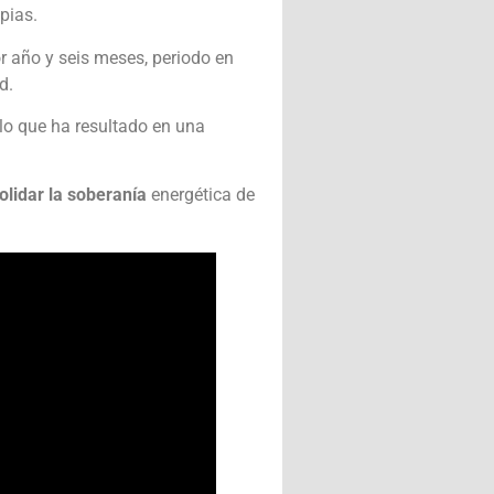
pias.
r año y seis meses, periodo en
d.
 lo que ha resultado en una
olidar la soberanía
energética de