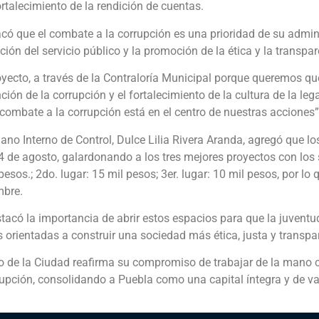
fortalecimiento de la rendición de cuentas.
acó que el combate a la corrupción es una prioridad de su admi
ión del servicio público y la promoción de la ética y la transpar
ecto, a través de la Contraloría Municipal porque queremos que
ción de la corrupción y el fortalecimiento de la cultura de la leg
 combate a la corrupción está en el centro de nuestras acciones”,
rgano Interno de Control, Dulce Lilia Rivera Aranda, agregó que lo
l 14 de agosto, galardonando a los tres mejores proyectos con los
esos.; 2do. lugar: 15 mil pesos; 3er. lugar: 10 mil pesos, por lo 
mbre.
stacó la importancia de abrir estos espacios para que la juvent
rientadas a construir una sociedad más ética, justa y transpa
o de la Ciudad reafirma su compromiso de trabajar de la mano c
rupción, consolidando a Puebla como una capital íntegra y de v