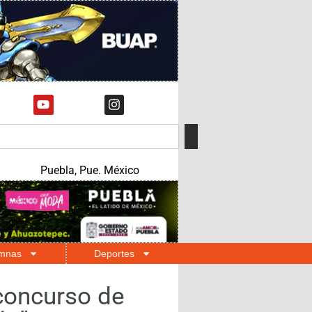
Puebla, Pue. México
mnas
Deportes
concurso de