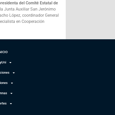
presidenta del Comité Estatal de
 la Junta Auxiliar San Jerónimo
macho López, coordinador General
pecialista en Cooperación
NICIO
yUni
uciones
iones
mnas
rtes