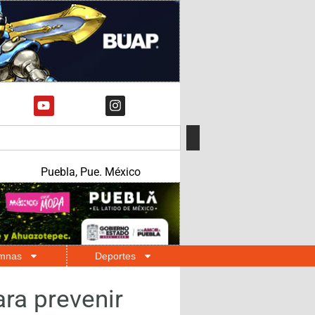
Puebla, Pue. México
mnas
Deportes
ra prevenir