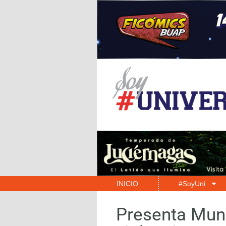
INICIO
#SoyUni
Presenta Muni