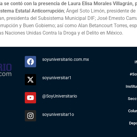
a se contó con la presencia de Laura Elisa Morales Villagrán, 
istema Estatal Anticorrupción
; Ángel Soto Limón, presidente de
an, presidenta del Subsistema Municipal DIF; José Ernesto Ca
corrupción y Buen Gobierno; así como Alan Betancourt Torres, es
las Naciones Unidas Contra la Droga y el Delito en México.
soyuniversitario.com.mx
I
#So
soyuniversitar1
Instit
@SoyUniversitario
Secc
Colu
soyuniversitar1o
Depo