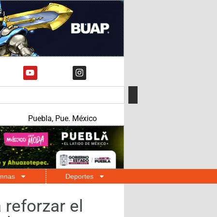
Puebla, Pue. México
mnas
Deportes
 reforzar el