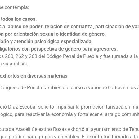
se contempla:
 todos los casos.
a, abuso de poder, relación de confianza, participación de var
ión por orientación sexual o identidad de género.
daño y atención psicológica especializada.
ligatorios con perspectiva de género para agresores.
os 260, 262 y 263 del Código Penal de Puebla y fue turnada a l
 su análisis.
exhortos en diversas materias
l Congreso de Puebla también dio curso a varios exhortos en los 
dio Díaz Escobar solicitó impulsar la promoción turística en mu
lógico, para reactivar la economía y fortalecer el arraigo comuni
putada Araceli Celestino Rosas exhortó al ayuntamiento de Te
agua potable para grupos vulnerables. El asunto fue turnado a l