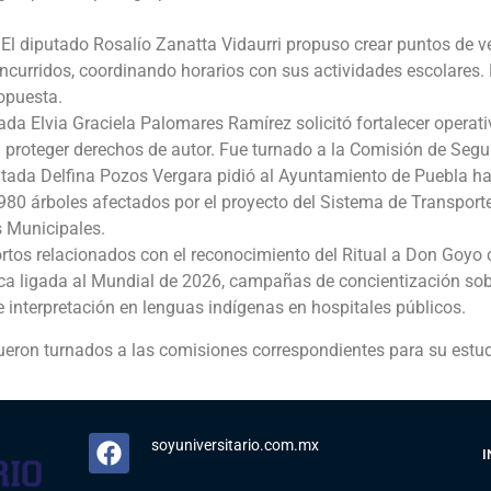
El diputado Rosalío Zanatta Vidaurri propuso crear puntos de 
ncurridos, coordinando horarios con sus actividades escolares.
opuesta.
da Elvia Graciela Palomares Ramírez solicitó fortalecer operativ
 proteger derechos de autor. Fue turnado a la Comisión de Segu
tada Delfina Pozos Vergara pidió al Ayuntamiento de Puebla hac
 980 árboles afectados por el proyecto del Sistema de Transport
s Municipales.
rtos relacionados con el reconocimiento del Ritual a Don Goyo
tica ligada al Mundial de 2026, campañas de concientización sob
 interpretación en lenguas indígenas en hospitales públicos.
ueron turnados a las comisiones correspondientes para su estud
soyuniversitario.com.mx
I