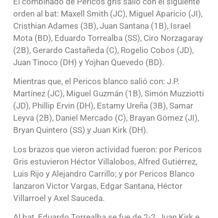
El combinado de Pericos gris salió con el siguiente
orden al bat: Maxell Smith (JC), Miguel Aparicio (JI),
Cristhian Adames (3B), Juan Santana (1B), Israel
Mota (BD), Eduardo Torrealba (SS), Ciro Norzagaray
(2B), Gerardo Castañeda (C), Rogelio Cobos (JD),
Juan Tinoco (DH) y Yojhan Quevedo (BD).
Mientras que, el Pericos blanco salió con: J.P.
Martínez (JC), Miguel Guzmán (1B), Simón Muzziotti
(JD), Phillip Ervin (DH), Estamy Ureña (3B), Samar
Leyva (2B), Daniel Mercado (C), Brayan Gómez (JI),
Bryan Quintero (SS) y Juan Kirk (DH).
Los brazos que vieron actividad fueron: por Pericos
Gris estuvieron Héctor Villalobos, Alfred Gutiérrez,
Luis Rijo y Alejandro Carrillo; y por Pericos Blanco
lanzaron Victor Vargas, Edgar Santana, Héctor
Villarroel y Axel Sauceda.
Al bat, Eduardo Torrealba se fue de 2-2, Juan Kirk e