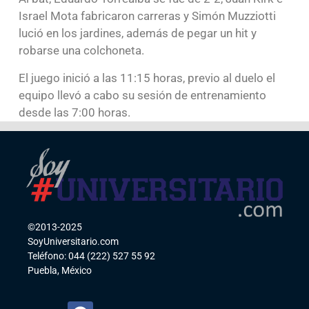
Israel Mota fabricaron carreras y Simón Muzziotti
lució en los jardines, además de pegar un hit y
robarse una colchoneta.
El juego inició a las 11:15 horas, previo al duelo el
equipo llevó a cabo su sesión de entrenamiento
desde las 7:00 horas.
©2013-2025
SoyUniversitario.com
Teléfono: 044 (222) 527 55 92
Puebla, México