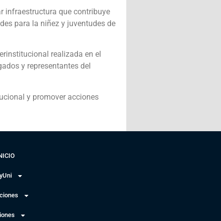
 infraestructura que contribuye
ades para la niñez y juventudes de
rinstitucional realizada en el
egados y representantes del
itucional y promover acciones
NICIO
yUni
uciones
iones