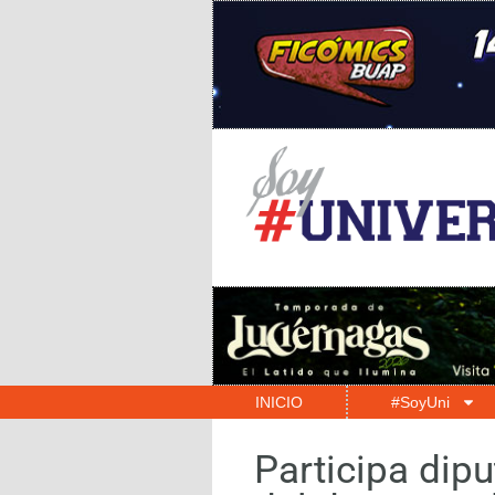
INICIO
#SoyUni
Participa dip