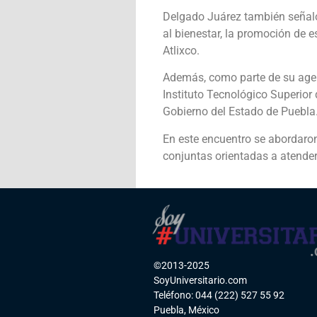
Delgado Juárez también señaló 
al bienestar, la promoción de 
Atlixco.
Además, como parte de su agend
Instituto Tecnológico Superior
Gobierno del Estado de Puebla
En este encuentro se abordaron
conjuntas orientadas a atender
©2013-2025
SoyUniversitario.com
Teléfono: 044 (222) 527 55 92
Puebla, México