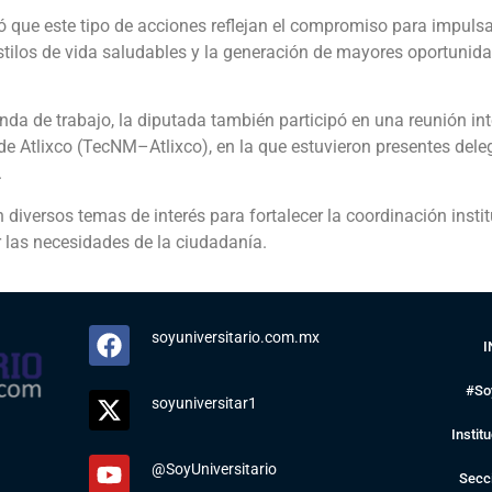
que este tipo de acciones reflejan el compromiso para impulsar
estilos de vida saludables y la generación de mayores oportunid
a de trabajo, la diputada también participó en una reunión inte
 de Atlixco (TecNM–Atlixco), en la que estuvieron presentes del
.
 diversos temas de interés para fortalecer la coordinación inst
 las necesidades de la ciudadanía.
soyuniversitario.com.mx
I
#So
soyuniversitar1
Instit
@SoyUniversitario
Secc