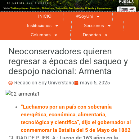
INICIO
#SoyUni
Instituciones
Secciones
Columnas
Deportes
Neoconservadores quieren
regresar a épocas del saqueo y
despojo nacional: Armenta
Redaccion Soy Universtario
mayo 5, 2025
“Luchamos por un país con soberanía
energética, económica, alimentaria,
tecnológica y científica”, dijo el gobernador al
conmemorar la Batalla del 5 de Mayo de 1862
CIUDAD DE PUEBLA.-
Luego de 163 años en la