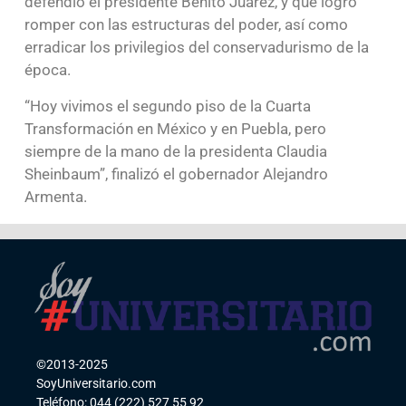
defendió el presidente Benito Juárez, y que logró
romper con las estructuras del poder, así como
erradicar los privilegios del conservadurismo de la
época.
“Hoy vivimos el segundo piso de la Cuarta
Transformación en México y en Puebla, pero
siempre de la mano de la presidenta Claudia
Sheinbaum”, finalizó el gobernador Alejandro
Armenta.
©2013-2025
SoyUniversitario.com
Teléfono: 044 (222) 527 55 92