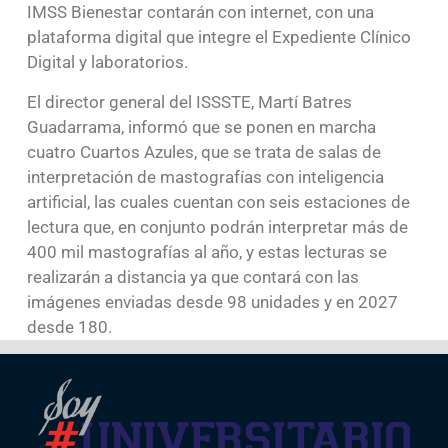
IMSS Bienestar contarán con internet, con una
plataforma digital que integre el Expediente Clínico
Digital y laboratorios.
El director general del ISSSTE, Martí Batres
Guadarrama, informó que se ponen en marcha
cuatro Cuartos Azules, que se trata de salas de
interpretación de mastografías con inteligencia
artificial, las cuales cuentan con seis estaciones de
lectura que, en conjunto podrán interpretar más de
400 mil mastografías al año, y estas lecturas se
realizarán a distancia ya que contará con las
imágenes enviadas desde 98 unidades y en 2027
desde 180.