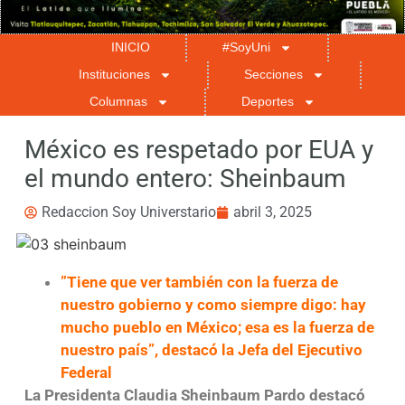
INICIO
#SoyUni
Instituciones
Secciones
Columnas
Deportes
México es respetado por EUA y
el mundo entero: Sheinbaum
Redaccion Soy Universtario
abril 3, 2025
”Tiene que ver también con la fuerza de
nuestro gobierno y como siempre digo: hay
mucho pueblo en México; esa es la fuerza de
nuestro país”, destacó la Jefa del Ejecutivo
Federal
La Presidenta Claudia Sheinbaum Pardo destacó