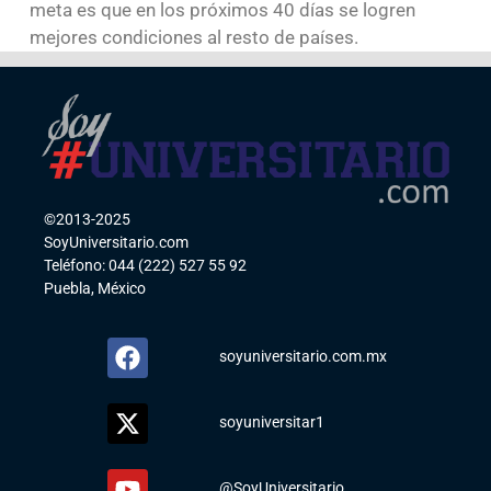
meta es que en los próximos 40 días se logren
mejores condiciones al resto de países.
©2013-2025
SoyUniversitario.com
Teléfono: 044 (222) 527 55 92
Puebla, México
soyuniversitario.com.mx
soyuniversitar1
@SoyUniversitario