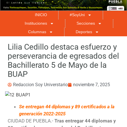
INICIO
#SoyUni
Instituciones
Secciones
Columnas
Deportes
Lilia Cedillo destaca esfuerzo y
perseverancia de egresados del
Bachillerato 5 de Mayo de la
BUAP
Redaccion Soy Universtario
noviembre 7, 2025
Se entregan 44 diplomas y 89 certificados a la
generación 2022-2025
CIUDAD DE PUEBLA.-
Tras entregar 44 diplomas y