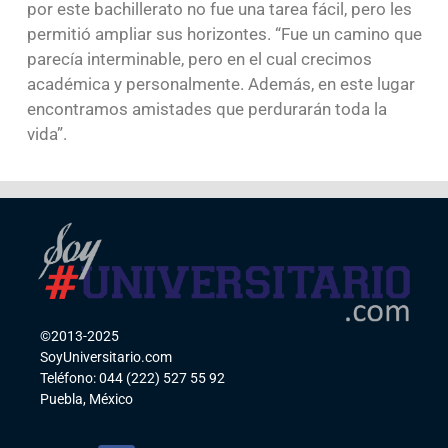
por este bachillerato no fue una tarea fácil, pero les
permitió ampliar sus horizontes. “Fue un camino que
parecía interminable, pero en el cual crecimos
académica y personalmente. Además, en este lugar
encontramos amistades que perdurarán toda la
vida”.
©2013-2025
SoyUniversitario.com
Teléfono: 044 (222) 527 55 92
Puebla, México