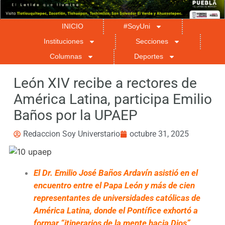
INICIO
#SoyUni
Instituciones
Secciones
Columnas
Deportes
León XIV recibe a rectores de
América Latina, participa Emilio
Baños por la UPAEP
Redaccion Soy Universtario
octubre 31, 2025
El Dr. Emilio José Baños Ardavín asistió en el
encuentro entre el Papa León y más de cien
representantes de universidades católicas de
América Latina, donde el Pontífice exhortó a
formar “itinerarios de la mente hacia Dios”