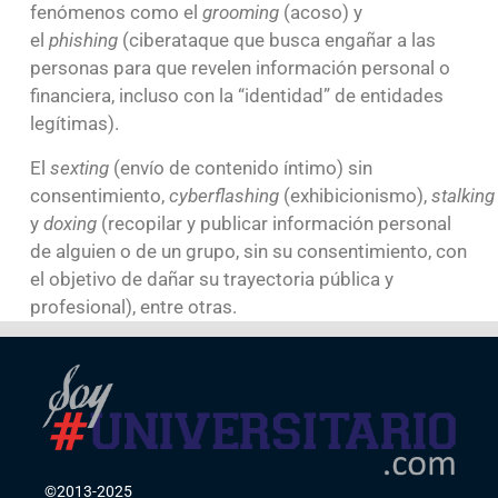
fenómenos como el
grooming
(acoso) y
el
phishing
(ciberataque que busca engañar a las
personas para que revelen información personal o
financiera, incluso con la “identidad” de entidades
legítimas).
El
sexting
(envío de contenido íntimo) sin
consentimiento,
cyberflashing
(exhibicionismo),
stalking
y
doxing
(recopilar y publicar información personal
de alguien o de un grupo, sin su consentimiento, con
el objetivo de dañar su trayectoria pública y
profesional), entre otras.
©2013-2025