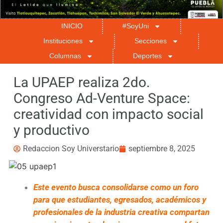
INICIO
#SoyUni
Instituciones
Secciones
Columnas
Deportes
La UPAEP realiza 2do.
Congreso Ad-Venture Space:
creatividad con impacto social
y productivo
Redaccion Soy Universtario
septiembre 8, 2025
Este evento busca consolidarse como un foro
para que estudiantes, egresados, académicos y
profesionales de la industria creativa compartan