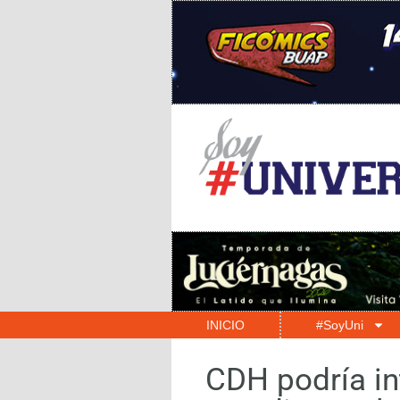
INICIO
#SoyUni
CDH podría int