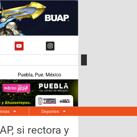
Puebla, Pue. México
mnas
Deportes
P, si rectora y