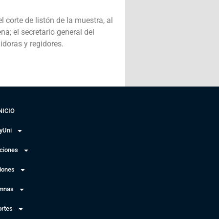
corte de listón de la muestra, al
na; el secretario general del
idoras y regidores.
NICIO
yUni
uciones
iones
mnas
rtes