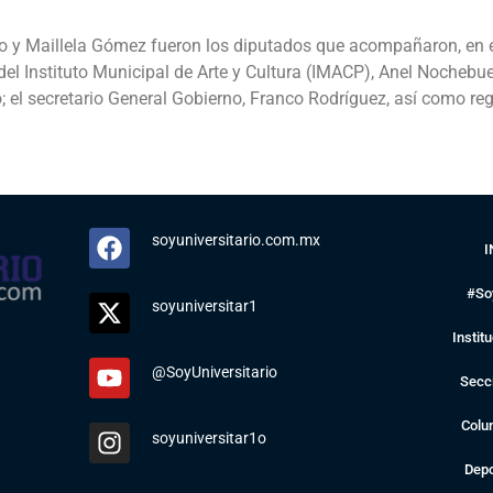
lo y Maillela Gómez fueron los diputados que acompañaron, en el 
 del Instituto Municipal de Arte y Cultura (IMACP), Anel Nochebue
 el secretario General Gobierno, Franco Rodríguez, así como reg
soyuniversitario.com.mx
I
#So
soyuniversitar1
Instit
@SoyUniversitario
Secc
Colu
soyuniversitar1o
Depo