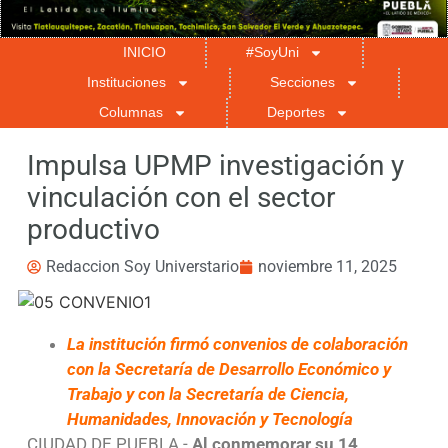
INICIO
#SoyUni
Instituciones
Secciones
Columnas
Deportes
Impulsa UPMP investigación y
vinculación con el sector
productivo
Redaccion Soy Universtario
noviembre 11, 2025
La institución firmó convenios de colaboración
con la Secretaría de Desarrollo Económico y
Trabajo y con la Secretaría de Ciencia,
Humanidades, Innovación y Tecnología
CIUDAD DE PUEBLA.-
Al conmemorar su 14