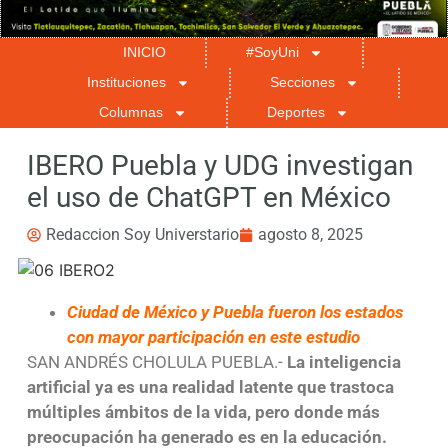
INICIO
#SoyUni
Instituciones
Secciones
Columnas
Deportes
IBERO Puebla y UDG investigan
el uso de ChatGPT en México
Redaccion Soy Universtario
agosto 8, 2025
Ciudad de México y Puebla fueron los estados
con mayor participación en este estudio
SAN ANDRÉS CHOLULA PUEBLA.-
La inteligencia
artificial ya es una realidad latente que trastoca
múltiples ámbitos de la vida, pero donde más
preocupación ha generado es en la educación.