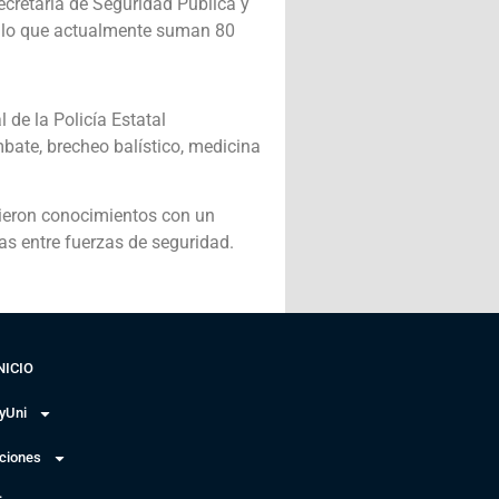
ecretaría de Seguridad Pública y
r lo que actualmente suman 80
 de la Policía Estatal
mbate, brecheo balístico, medicina
rieron conocimientos con un
ias entre fuerzas de seguridad.
NICIO
yUni
uciones