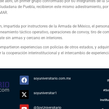
e abril, un primer grupo conformado por 60 integrantes de la S
 Ciudadana de Puebla, recibieron este mismo adiestramiento, po
EMAR.
, impartida por instructores de la Armada de México, el personal
aneamiento táctico operativo, operaciones de convoy, tiro de co
te sin armas y cercano en interiores.
mpartieron experiencias con policías de otros estados, y adqui
la cooperación interinstitucional y el intercambio de experienc
soyuniversitario.com.mx
I
#So
soyuniversitar1
Instit
@SoyUniversitario