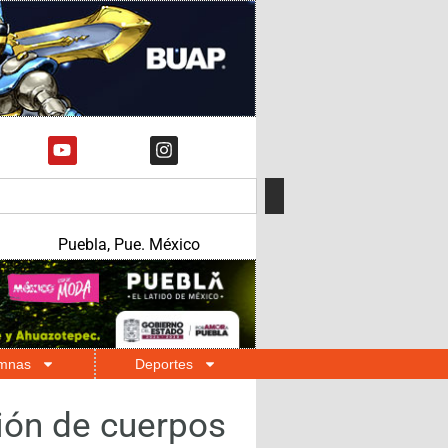
Puebla, Pue. México
mnas
Deportes
ión de cuerpos