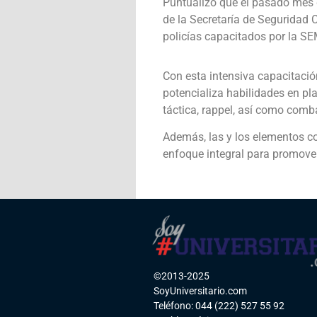
Puntualizó que el pasado mes d
de la Secretaría de Seguridad
policías capacitados por la S
Con esta intensiva capacitación
potencializa habilidades en pl
táctica, rappel, así como comba
Además, las y los elementos co
enfoque integral para promover 
©2013-2025
SoyUniversitario.com
Teléfono: 044 (222) 527 55 92