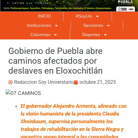
INICIO
#SoyUni
Instituciones
Secciones
Columnas
Deportes
Gobierno de Puebla abre
caminos afectados por
deslaves en Eloxochitlán
Redaccion Soy Universtario
octubre 21, 2025
El gobernador Alejandro Armenta, alineado con
la visión humanista de la presidenta Claudia
Sheinbaum, supervisa personalmente los
trabajos de rehabilitación en la Sierra Negra y
garantiza apoyo integral a las comunidades