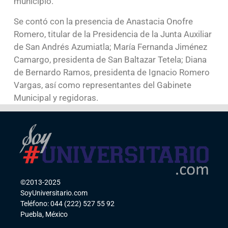
municipio.
Se contó con la presencia de Anastacia Onofre
Romero, titular de la Presidencia de la Junta Auxiliar
de San Andrés Azumiatla; María Fernanda Jiménez
Camargo, presidenta de San Baltazar Tetela; Diana
de Bernardo Ramos, presidenta de Ignacio Romero
Vargas, así como representantes del Gabinete
Municipal y regidoras.
©2013-2025
SoyUniversitario.com
Teléfono: 044 (222) 527 55 92
Puebla, México